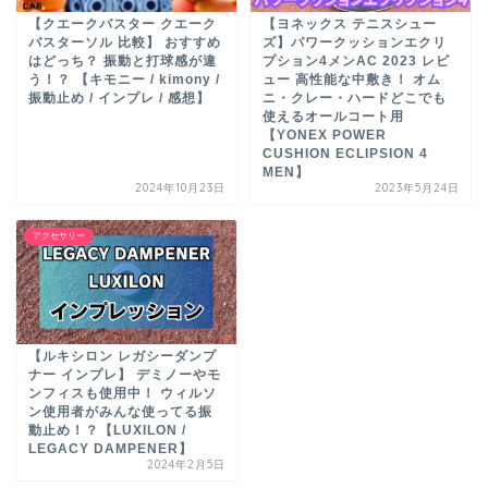
【クエークバスター クエーク
【ヨネックス テニスシュー
バスターソル 比較】 おすすめ
ズ】パワークッションエクリ
はどっち？ 振動と打球感が違
プション4メンAC 2023 レビ
う！？ 【キモニー / kimony /
ュー 高性能な中敷き！ オム
振動止め / インプレ / 感想】
ニ・クレー・ハードどこでも
使えるオールコート用
【YONEX POWER
CUSHION ECLIPSION 4
MEN】
2024年10月23日
2023年5月24日
アクセサリー
【ルキシロン レガシーダンプ
ナー インプレ】 デミノーやモ
ンフィスも使用中！ ウィルソ
ン使用者がみんな使ってる振
動止め！？【LUXILON /
LEGACY DAMPENER】
2024年2月5日