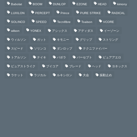
Babolat
BOOM
DUNLOP
EZONE
HEAD
kimony
LUXILON
PERCEPT
Prince
PURE STRIKE
RADICAL
SOLINCO
SPEED
Tecnifibre
Toalson
VCORE
wilson
YONEX
アシックス
アディダス
イーゾーン
ウィルソン
ガット
キモニー
グリップ
ストリング
スピード
ソリンコ
ダンロップ
テクニファイバー
トアルソン
ナイキ
バボラ
パーセプト
ピュアアエロ
ピュアストライク
ブイコア
ブレード
ヘッド
ヨネックス
ラケット
ラジカル
ルキシロン
大会
振動止め