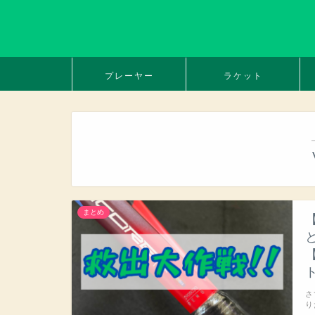
プレーヤー
ラケット
まとめ
【
さ
り