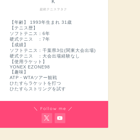
K
超絶テニスヲタク
【年齢】 1993年生まれ 31歳
【テニス歴】
ソフトテニス：6年
硬式テニス ：7年
【成績】
ソフトテニス：千葉県3位(関東大会出場)
硬式テニス ：大会出場経験なし
【使用ラケット】
YONEX EZONE98
【趣味】
ATP・WTAツアー観戦
ひたすらラケットを打つ
ひたすらストリングを試す
＼ Follow me ／