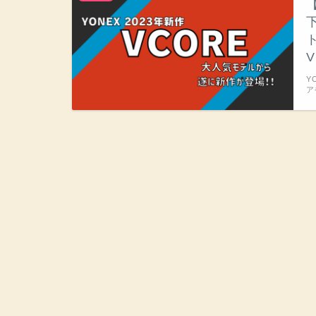
V
Y
ア