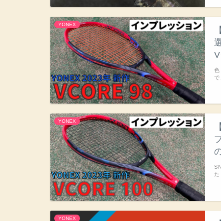
YONEX
V
色
で
YONEX
の
S
た
YONEX