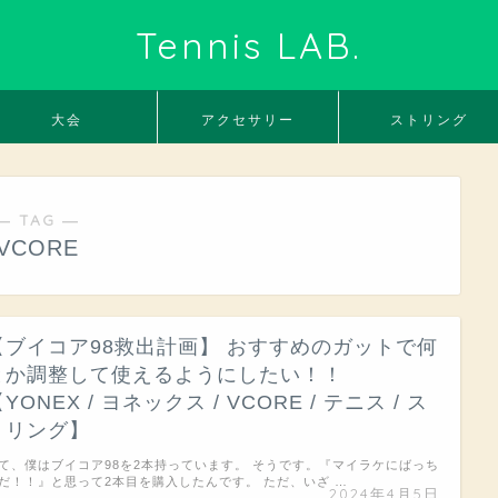
Tennis LAB.
大会
アクセサリー
ストリング
― TAG ―
VCORE
【ブイコア98救出計画】 おすすめのガットで何
とか調整して使えるようにしたい！！
YONEX / ヨネックス / VCORE / テニス / ス
トリング】
て、僕はブイコア98を2本持っています。 そうです。『マイラケにばっち
だ！！』と思って2本目を購入したんです。 ただ、いざ …
2024年4月5日