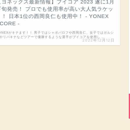
【ヨネックス最新情報】ブイコア 2023 遂に1月
下旬発売！ プロでも使用率が高い大人気ラケッ
ト！ 日本1位の西岡良仁も使用中！ - YONEX
CORE -
ONEXがキテます！！ 男子ではシャポバロフや西岡良仁、女子ではガルシ
やリバキナなどツアーで優勝するような選手がブイコアを使用し …
2022年12月12日