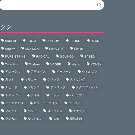
タグ
Babolat
BOOM
DUNLOP
EZONE
HEAD
kimony
LUXILON
PERCEPT
Prince
PURE STRIKE
RADICAL
SOLINCO
SPEED
Tecnifibre
Toalson
VCORE
wilson
YONEX
アシックス
アディダス
イーゾーン
ウィルソン
ガット
キモニー
グリップ
ストリング
スピード
ソリンコ
ダンロップ
テクニファイバー
トアルソン
ナイキ
バボラ
パーセプト
ピュアアエロ
ピュアストライク
ブイコア
ブレード
ヘッド
ヨネックス
ラケット
ラジカル
ルキシロン
大会
振動止め