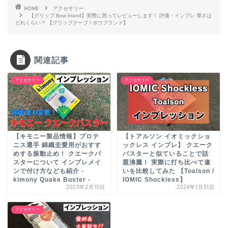
HOME
アクセサリー
【グリップ Bow brand】実際に買ってレビューします！ 評価・インプレ 厚さは
どれくらい？ 【グリップテープ / ボウブランド】
関連記事
アクセサリー
アクセサリー
【キモニー製品情報】プロテ
【トアルソン イオミックショ
ニス選手 錦織圭愛用がおすす
ックレス インプレ】 クエーク
めする振動止め！ クエークバ
バスターと似ていることで話
スターについて インプレメイ
題沸騰！ 実際に打ち比べて違
ンで付け方なども紹介 -
いを比較してみた 【Toalson /
kimony Quake Buster -
IOMIC Shockless】
2023年2月10日
2024年1月31日
アクセサリー