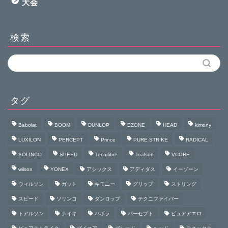
大会
検索
タグ
Babolat
BOOM
DUNLOP
EZONE
HEAD
kimony
LUXILON
PERCEPT
Prince
PURE STRIKE
RADICAL
SOLINCO
SPEED
Tecnifibre
Toalson
VCORE
wilson
YONEX
アシックス
アディダス
イーゾーン
ウィルソン
ガット
キモニー
グリップ
ストリング
スピード
ソリンコ
ダンロップ
テクニファイバー
トアルソン
ナイキ
バボラ
パーセプト
ピュアアエロ