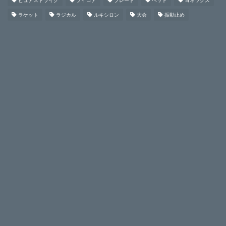
ピュアストライク
ブイコア
ブレード
ヘッド
ヨネックス
ラケット
ラジカル
ルキシロン
大会
振動止め