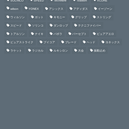
SOLINCO
SPEED
Tecnifibre
Toalson
VCORE
wilson
YONEX
アシックス
アディダス
イーゾーン
ウィルソン
ガット
キモニー
グリップ
ストリング
スピード
ソリンコ
ダンロップ
テクニファイバー
トアルソン
ナイキ
バボラ
パーセプト
ピュアアエロ
ピュアストライク
ブイコア
ブレード
ヘッド
ヨネックス
ラケット
ラジカル
ルキシロン
大会
振動止め