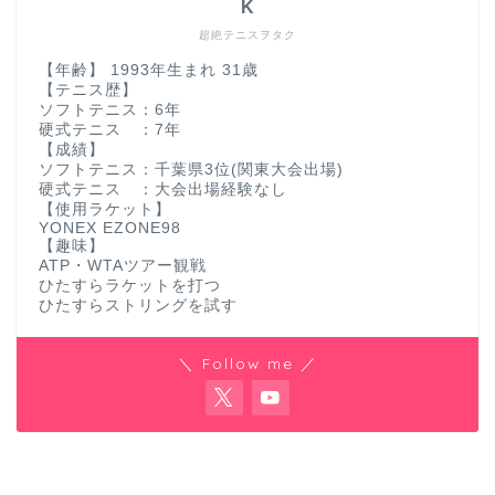
K
超絶テニスヲタク
【年齢】 1993年生まれ 31歳
【テニス歴】
ソフトテニス：6年
硬式テニス ：7年
【成績】
ソフトテニス：千葉県3位(関東大会出場)
硬式テニス ：大会出場経験なし
【使用ラケット】
YONEX EZONE98
【趣味】
ATP・WTAツアー観戦
ひたすらラケットを打つ
ひたすらストリングを試す
＼ Follow me ／