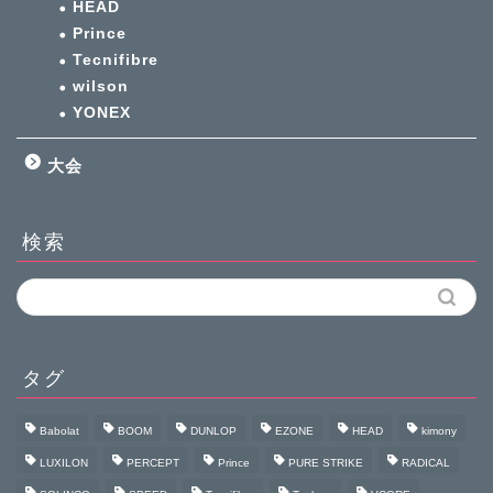
HEAD
Prince
Tecnifibre
wilson
YONEX
大会
検索
タグ
Babolat
BOOM
DUNLOP
EZONE
HEAD
kimony
LUXILON
PERCEPT
Prince
PURE STRIKE
RADICAL