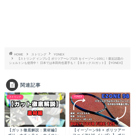
HOME
ストリング
YONEX
【ストリング インプレ】ポリツアーレブ125 をイーゾーン100に！最近話題の
シェルトンも使用中！ 日本では本田尚也選手も！【ヨネックス/ガット】【YONEX】
関連記事
YONEX
ストリング
【ガット徹底解説：素材編】
【イーゾーン98 × ポリツアー