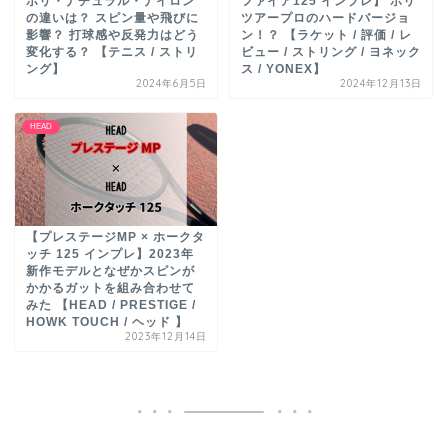
ポリ・ナチュラル・ナイロン
ファイア125 インプレ】 ポリ
の違いは？ スピン量や飛びに
ツアープロのハードバージョ
影響？ 打球感や反発力はどう
ン！？ 【ラケット / 評価 / レ
変化する？ 【テニス / ストリ
ビュー / ストリング / ヨネック
ング】
ス / YONEX】
2024年6月5日
2024年12月13日
HEAD
【プレステージMP × ホークタ
ッチ 125 インプレ】2023年
新作モデルとなぜかスピンが
かかるガットを組み合わせて
みた 【HEAD / PRESTIGE /
HOWK TOUCH / ヘッド 】
2023年12月14日