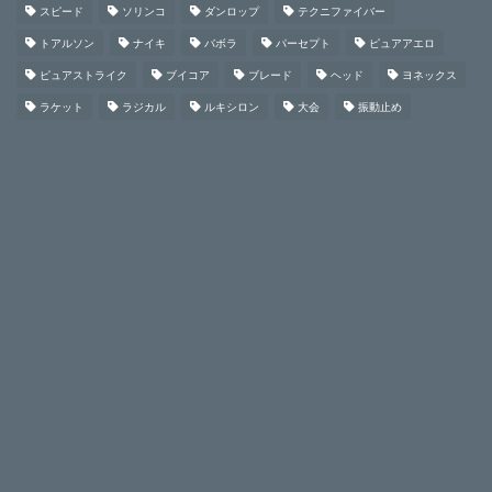
スピード
ソリンコ
ダンロップ
テクニファイバー
トアルソン
ナイキ
バボラ
パーセプト
ピュアアエロ
ピュアストライク
ブイコア
ブレード
ヘッド
ヨネックス
ラケット
ラジカル
ルキシロン
大会
振動止め