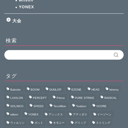
wilson
YONEX
大会
検索
タグ
Babolat
BOOM
DUNLOP
EZONE
HEAD
kimony
LUXILON
PERCEPT
Prince
PURE STRIKE
RADICAL
SOLINCO
SPEED
Tecnifibre
Toalson
VCORE
wilson
YONEX
アシックス
アディダス
イーゾーン
ウィルソン
ガット
キモニー
グリップ
ストリング