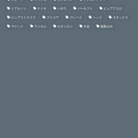
トアルソン
ナイキ
バボラ
パーセプト
ピュアアエロ
ピュアストライク
ブイコア
ブレード
ヘッド
ヨネックス
ラケット
ラジカル
ルキシロン
大会
振動止め