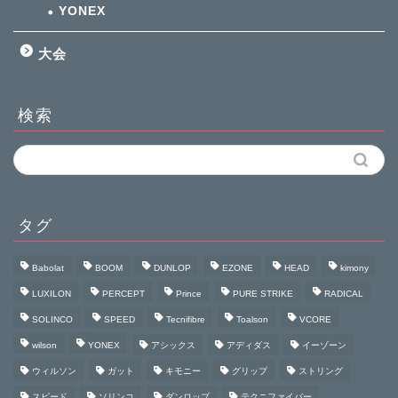
YONEX
大会
検索
タグ
Babolat
BOOM
DUNLOP
EZONE
HEAD
kimony
LUXILON
PERCEPT
Prince
PURE STRIKE
RADICAL
SOLINCO
SPEED
Tecnifibre
Toalson
VCORE
wilson
YONEX
アシックス
アディダス
イーゾーン
ウィルソン
ガット
キモニー
グリップ
ストリング
スピード
ソリンコ
ダンロップ
テクニファイバー