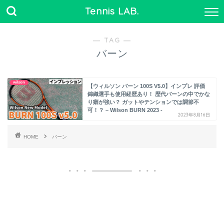
Tennis LAB.
― TAG ―
バーン
wilson
【ウィルソン バーン 100S V5.0】インプレ 評価
錦織選手も使用経歴あり！ 歴代バーンの中でかな
り癖が強い？ ガットやテンションでは調節不
可！？ – Wilson BURN 2023 -
2023年8月16日
HOME
バーン