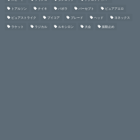
トアルソン
ナイキ
バボラ
パーセプト
ピュアアエロ
ピュアストライク
ブイコア
ブレード
ヘッド
ヨネックス
ラケット
ラジカル
ルキシロン
大会
振動止め