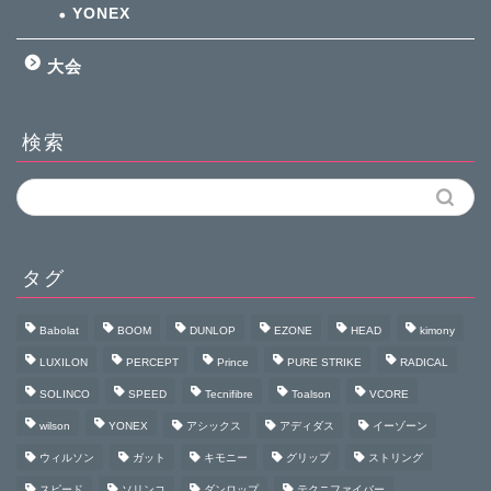
YONEX
大会
検索
タグ
Babolat
BOOM
DUNLOP
EZONE
HEAD
kimony
LUXILON
PERCEPT
Prince
PURE STRIKE
RADICAL
SOLINCO
SPEED
Tecnifibre
Toalson
VCORE
wilson
YONEX
アシックス
アディダス
イーゾーン
ウィルソン
ガット
キモニー
グリップ
ストリング
スピード
ソリンコ
ダンロップ
テクニファイバー