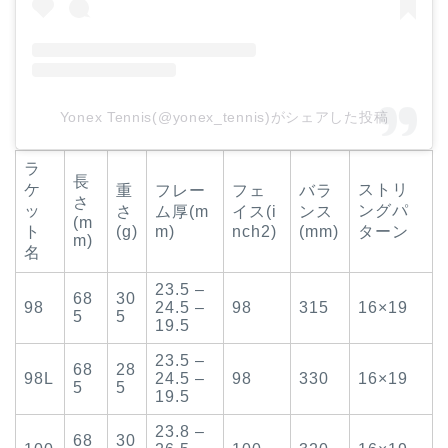
Yonex Tennis(@yonex_tennis)がシェアした投稿
ラ
長
ケ
ストリ
重
フレー
フェ
バラ
さ
ッ
ングパ
さ
ム厚(m
イス(i
ンス
(m
ト
(g)
m)
nch2)
(mm)
ターン
m)
名
23.5 –
68
30
98
24.5 –
98
315
16×19
5
5
19.5
23.5 –
68
28
98L
24.5 –
98
330
16×19
5
5
19.5
23.8 –
68
30