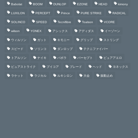
Babolat
BOOM
DUNLOP
EZONE
HEAD
kimony
LUXILON
PERCEPT
Prince
PURE STRIKE
RADICAL
SOLINCO
SPEED
Tecnifibre
Toalson
VCORE
wilson
YONEX
アシックス
アディダス
イーゾーン
ウィルソン
ガット
キモニー
グリップ
ストリング
スピード
ソリンコ
ダンロップ
テクニファイバー
トアルソン
ナイキ
バボラ
パーセプト
ピュアアエロ
ピュアストライク
ブイコア
ブレード
ヘッド
ヨネックス
ラケット
ラジカル
ルキシロン
大会
振動止め