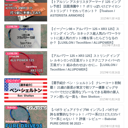
【トアルソン アスタリスタアーマード 125 インプ
レ予想】 話題沸騰中！？ ポリっぽいけどナイロン
ストリング！？それってホント？ 【Toalson /
ASTERISTA ARMORD】
2023年11月14日
LUXILON
【イーゾーン98 × アルパワー 125 × XR3 125】ス
トリング インプレ ヨネックス超人気のパワーラケ
ットに超人気のガット2種を張ったらどうなるの
か？【LUXILON / Tecnifibre / ALUPOWER】
2023年11月6日
LUXILON
【アルパワー 125 × XR3 125】ストリング インプ
レ ルキシロンの王道ガットとテクニファイバーの
王道ガット 組み合わせはいかに... 【LUXILON /
Tecnifibre / ALUPOWER】
2023年10月26日
プレーヤー
【選手紹介 ベン・シェルトン】 クレーコート初制
覇！ 21歳の新星が東京で初ツアー優勝 ビッグサ
ーバーでだけど器用なプレーもできる期待の新人
ファン想いな一面も - Ben Shelton -
2023年10月24日
Babolat
【バボラ ピュアドライブ98 インプレ】バボラが
誇る攻撃的なラケット！ パワー系だけどただのパ
ワー系じゃない！？ 評価・レビュー – Babolat
PURE DRIVE 98 2023 –
2023年10月18日