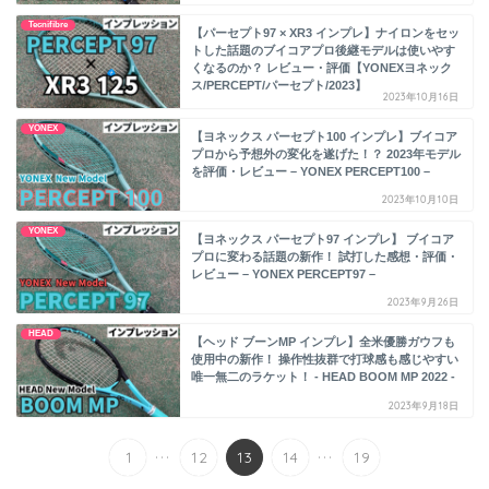
Tecnifibre
【パーセプト97 × XR3 インプレ】ナイロンをセッ
トした話題のブイコアプロ後継モデルは使いやす
くなるのか？ レビュー・評価【YONEXヨネック
ス/PERCEPT/パーセプト/2023】
2023年10月16日
YONEX
【ヨネックス パーセプト100 インプレ】ブイコア
プロから予想外の変化を遂げた！？ 2023年モデル
を評価・レビュー – YONEX PERCEPT100 –
2023年10月10日
YONEX
【ヨネックス パーセプト97 インプレ】 ブイコア
プロに変わる話題の新作！ 試打した感想・評価・
レビュー – YONEX PERCEPT97 –
2023年9月26日
HEAD
【ヘッド ブーンMP インプレ】全米優勝ガウフも
使用中の新作！ 操作性抜群で打球感も感じやすい
唯一無二のラケット！ - HEAD BOOM MP 2022 -
2023年9月18日
...
...
1
12
13
14
19