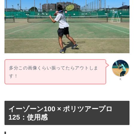
多分この画像くらい振ってたらアウトしま
す！
K
イーゾーン100 × ポリツアープロ
125：使用感