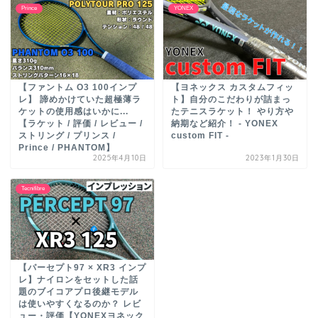
Prince
YONEX
【ファントム O3 100インプ
【ヨネックス カスタムフィッ
レ】 諦めかけていた超極薄ラ
ト】自分のこだわりが詰まっ
ケットの使用感はいかに...
たテニスラケット！ やり方や
【ラケット / 評価 / レビュー /
納期など紹介！ - YONEX
ストリング / プリンス /
custom FIT -
Prince / PHANTOM】
2025年4月10日
2023年1月30日
Tecnifibre
【パーセプト97 × XR3 インプ
レ】ナイロンをセットした話
題のブイコアプロ後継モデル
は使いやすくなるのか？ レビ
ュー・評価【YONEXヨネック