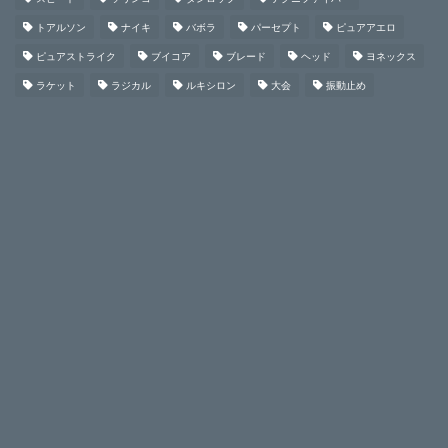
トアルソン
ナイキ
バボラ
パーセプト
ピュアアエロ
ピュアストライク
ブイコア
ブレード
ヘッド
ヨネックス
ラケット
ラジカル
ルキシロン
大会
振動止め