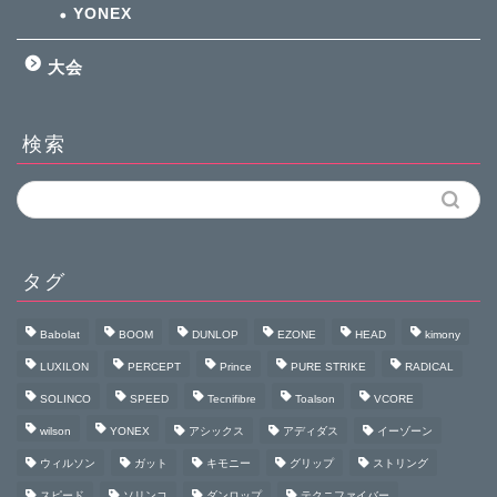
YONEX
大会
検索
タグ
Babolat
BOOM
DUNLOP
EZONE
HEAD
kimony
LUXILON
PERCEPT
Prince
PURE STRIKE
RADICAL
SOLINCO
SPEED
Tecnifibre
Toalson
VCORE
wilson
YONEX
アシックス
アディダス
イーゾーン
ウィルソン
ガット
キモニー
グリップ
ストリング
スピード
ソリンコ
ダンロップ
テクニファイバー