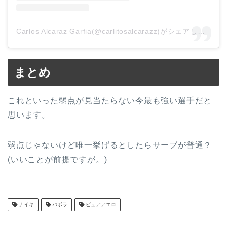
Carlos Alcaraz Garfia(@carlitosalcarazz)がシェアした投稿
まとめ
これといった弱点が見当たらない今最も強い選手だと
思います。
弱点じゃないけど唯一挙げるとしたらサーブが普通？
(いいことが前提ですが。)
ナイキ
バボラ
ピュアアエロ